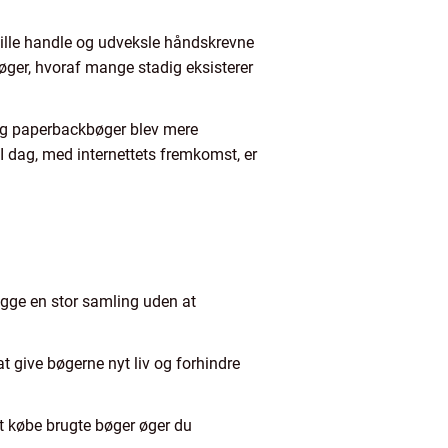
 ville handle og udveksle håndskrevne
bøger, hvoraf mange stadig eksisterer
 og paperbackbøger blev mere
 I dag, med internettets fremkomst, er
ygge en stor samling uden at
t give bøgerne nyt liv og forhindre
t købe brugte bøger øger du