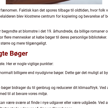
 fænomen. Faktisk kan det spores tilbage til oldtiden, hvor folk
elalderen blev klostrene centrum for kopiering og bevarelse af 
 begyndte at blomstre i det 19. århundrede, da billige romaner
or flere mennesker at købe bøger til deres personlige biblioteker.
større og mere tilgængeligt.
gte Bøger
e. Her er nogle vigtige punkter:
normalt billigere end nyudgivne bøger. Dette gør det muligt at b
øger bidrager du til genbrug og reducerer dit klimaaftryk. Ved a
ed til at bevare vores miljø.
an være svære at finde i nye udgaver eller være udgåede. Ved a