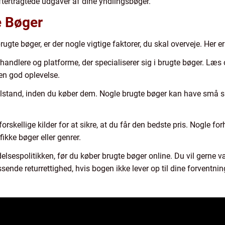
ftertragtede udgaver af dine yndlingsbøger.
e Bøger
gte bøger, er der nogle vigtige faktorer, du skal overveje. Her er 
handlere og platforme, der specialiserer sig i brugte bøger. Læ
r en god oplevelse.
tilstand, inden du køber dem. Nogle brugte bøger kan have små sk
orskellige kilder for at sikre, at du får den bedste pris. Nogle fo
fikke bøger eller genrer.
elsespolitikken, før du køber brugte bøger online. Du vil gerne v
ssende returrettighed, hvis bogen ikke lever op til dine forventnin