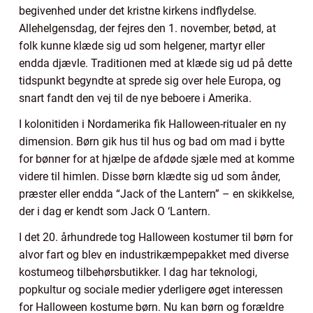
begivenhed under det kristne kirkens indflydelse.
Allehelgensdag, der fejres den 1. november, betød, at
folk kunne klæde sig ud som helgener, martyr eller
endda djævle. Traditionen med at klæde sig ud på dette
tidspunkt begyndte at sprede sig over hele Europa, og
snart fandt den vej til de nye beboere i Amerika.
I kolonitiden i Nordamerika fik Halloween-ritualer en ny
dimension. Børn gik hus til hus og bad om mad i bytte
for bønner for at hjælpe de afdøde sjæle med at komme
videre til himlen. Disse børn klædte sig ud som ånder,
præster eller endda “Jack of the Lantern” – en skikkelse,
der i dag er kendt som Jack O ‘Lantern.
I det 20. århundrede tog Halloween kostumer til børn for
alvor fart og blev en industrikæmpepakket med diverse
kostumeog tilbehørsbutikker. I dag har teknologi,
popkultur og sociale medier yderligere øget interessen
for Halloween kostume børn. Nu kan børn og forældre