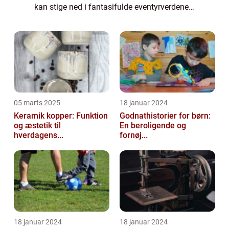
kan stige ned i fantasifulde eventyrverdener,
blive til deres yndlingsfigurer og leve ud i
deres mest skræmmende drømme....
05 marts 2025
18 januar 2024
Keramik kopper: Funktion
Godnathistorier for børn:
og æstetik til
En beroligende og
hverdagens...
fornøj...
18 januar 2024
18 januar 2024