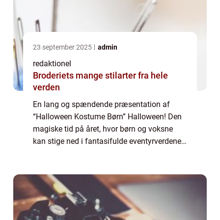
23 september 2025
admin
redaktionel
Broderiets mange stilarter fra hele
verden
En lang og spændende præsentation af
“Halloween Kostume Børn” Halloween! Den
magiske tid på året, hvor børn og voksne
kan stige ned i fantasifulde eventyrverdener,
blive til deres yndlingsfigurer og leve ud i
deres mest skræmmende drømme....