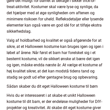
gøre det muligt for barnet at deltage i sikker trick-or-
treat-aktivitet. Kostumer skal være lyse og synlige, da
det hjælper med at øge synligheden om aftenen og
minimere risikoen for uheld. Refleksdetaljer eller lysende
elementer kan også være en god idé for at tilføje ekstra
sikkerhedslag.
Valg af holdbarhed og kvalitet er også afgørende for at
sikre, at et Halloween kostume kan bruges igen og igen i
løbet af årene. Når først et barn har forelsket sig i et
bestemt kostume, vil de sikkert ønske at bære det igen
og igen, måske endda næste år. At vælge et kostume af
høj kvalitet sikrer, at det kan modstå tidens tand og
stadig se godt ud efter gentagne brug og opbevaring.
Sådan skaber du dit eget Halloween kostume til børn
Hvis du er interesseret i at skabe et unikt Halloween
kostume til dit barn, er der endeløse muligheder for DIY-
projekter og kreativitet. At skabe dit eget kostume giver