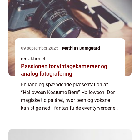
09 september 2025
Mathias Damgaard
redaktionel
Passionen for vintagekameraer og
analog fotografering
En lang og spændende præsentation af
“Halloween Kostume Børn” Halloween! Den
magiske tid på året, hvor børn og voksne
kan stige ned i fantasifulde eventyrverdener,
blive til deres yndlingsfigurer og leve ud i
deres mest skræmmende drømme....