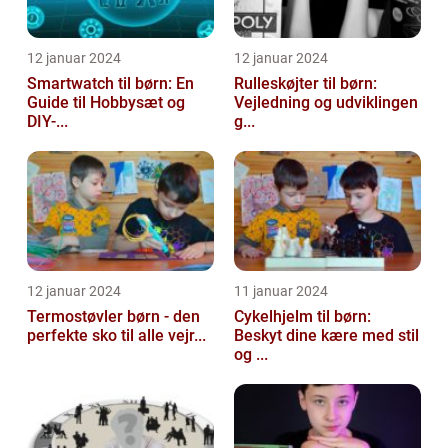
12 januar 2024
12 januar 2024
Smartwatch til børn: En
Rulleskøjter til børn:
Guide til Hobbysæt og
Vejledning og udviklingen
DIY-...
g...
12 januar 2024
11 januar 2024
Termostøvler børn - den
Cykelhjelm til børn:
perfekte sko til alle vejr...
Beskyt dine kære med stil
og ...