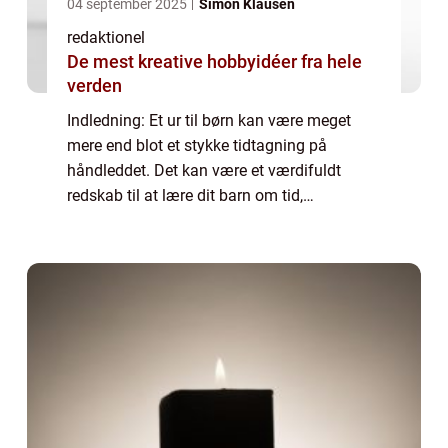
04 september 2025
Simon Klausen
redaktionel
De mest kreative hobbyidéer fra hele
verden
Indledning: Et ur til børn kan være meget
mere end blot et stykke tidtagning på
håndleddet. Det kan være et værdifuldt
redskab til at lære dit barn om tid,
organisering og ansvar. Men med så mange
forskellige muligheder på markedet kan det
være svært...