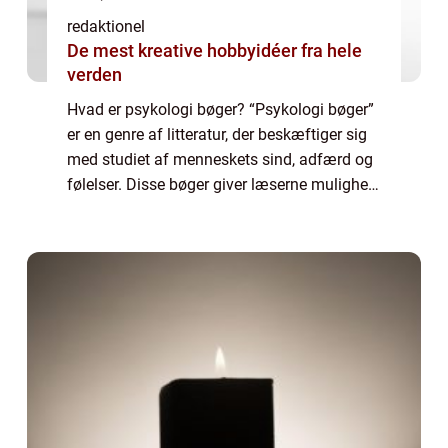
redaktionel
De mest kreative hobbyidéer fra hele
verden
Hvad er psykologi bøger? “Psykologi bøger”
er en genre af litteratur, der beskæftiger sig
med studiet af menneskets sind, adfærd og
følelser. Disse bøger giver læserne mulighed
for at dykke ned i en verden af psykologi og
opnå en bedre fo...