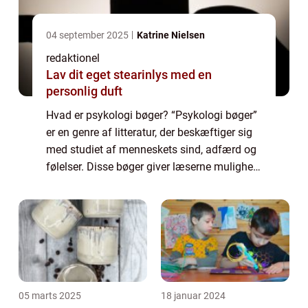
04 september 2025
Katrine Nielsen
redaktionel
Lav dit eget stearinlys med en
personlig duft
Hvad er psykologi bøger? “Psykologi bøger”
er en genre af litteratur, der beskæftiger sig
med studiet af menneskets sind, adfærd og
følelser. Disse bøger giver læserne mulighed
for at dykke ned i en verden af psykologi og
opnå en bedre fo...
05 marts 2025
18 januar 2024