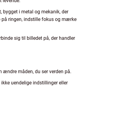
t levende.
 bygget i metal og mekanik, der
e på ringen, indstille fokus og mærke
inde sig til billedet på, der handler
kan ændre måden, du ser verden på.
kke uendelige indstillinger eller