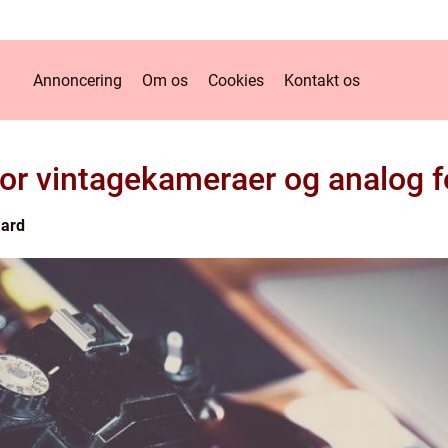
Annoncering
Om os
Cookies
Kontakt os
or vintagekameraer og analog f
ard