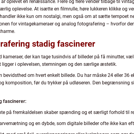
år oplevet en renæssance. Flere og flere vender tilbage til vinta
særlig oplevelse. At isætte en filmrulle, høre lukkeren klikke og 
t handler ikke kun om nostalgi, men også om at sætte tempoet ned i
ionen for vintagekameraer og analog fotografering – hvorfor den
 charme.
rafering stadig fascinerer
kameraer, der kan tage tusindvis af billeder på få minutter, væ
 ligger i oplevelsen, stemningen og den særlige æstetik.
en bevidsthed om hvert enkelt billede. Du har måske 24 eller 36 e
s og komposition, før du trykker på udløseren. Den begrænsning 
g fascinerer:
te på fremkaldelsen skaber spænding og et særligt forhold til re
farvemætning og en dybde, som digitale billeder ofte ikke kan eft