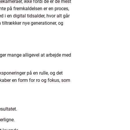
gekameraer, ikke fordi de er de mest
vente på fremkaldelsen er en proces,
 en digital tidsalder, hvor alt går
 tiltrækker nye generationer, og
lger mange alligevel at arbejde med
ksponeringer på en rulle, og det
skaber en form for ro og fokus, som
sultatet.
erligne.