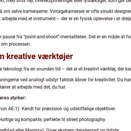
ikt, med små fejl, overeksponeringer eller lyslækager, som gør de
å om selve kameraerne. Vintagekameraer er ofte smukt designet,
t arbejde med et instrument – der er en fysisk oplevelse i at drej
 pause fra “point-and-shoot”-mentaliteten. Det er en måde at forb
r om processen.
 kreative værktøjer
e teknologi fra en svunden tid – det er et kreativt værktøj, der 
ngerne ved analogt udstyr faktisk åbner for kreativitet. Du har i
ærer at arbejde med det, du har.
res styrker:
non AE-1): Kendt for præcision og udskiftelige objektiver.
Hurtige og kompakte, perfekte til street photography.
selblad eller Mamiya): Giver ekstrem detaljegrad og dybde.