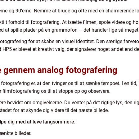
erne og 90’erne: Nemme at bruge og ofte med en charmerende lo-
ilt forhold til fotografering. At isætte filmen, spole videre og h
d at spille plader på en grammofon – det handler lige så mege
tografering for at skabe en visuel identitet. Den særlige farveto
d HP5 er blevet et kreativt valg, der signalerer noget andet end de
 gennem analog fotografering
fotografering er, at den tvinger os til at sænke tempoet. I en tid,
r filmfotografering os til at stoppe op og observere.
re bevidst om omgivelserne. Du venter på det rigtige lys, den rig
stedet for at skynde dig videre til det næste billede.
lpe dig med at leve langsommere:
nkte billeder.