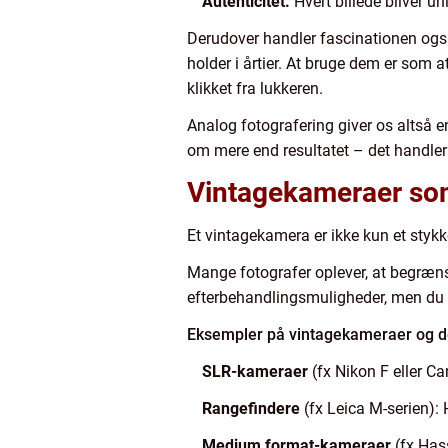
Autenticitet.
Hvert billede bliver un
Derudover handler fascinationen ogs
holder i årtier. At bruge dem er som a
klikket fra lukkeren.
Analog fotografering giver os altså en
om mere end resultatet – det handle
Vintagekameraer som
Et vintagekamera er ikke kun et stykk
Mange fotografer oplever, at begrænsni
efterbehandlingsmuligheder, men du l
Eksempler på vintagekameraer og de
SLR-kameraer
(fx Nikon F eller Ca
Rangefindere
(fx Leica M-serien): 
Medium format-kameraer
(fx Has