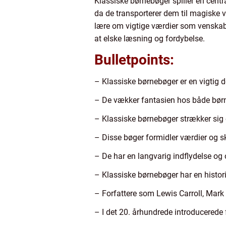
Klassiske børnebøger spiller en centra
da de transporterer dem til magiske v
lære om vigtige værdier som venskab,
at elske læsning og fordybelse.
Bulletpoints:
– Klassiske børnebøger er en vigtig 
– De vækker fantasien hos både bør
– Klassiske børnebøger strækker sig ov
– Disse bøger formidler værdier og s
– De har en langvarig indflydelse og
– Klassiske børnebøger har en histori
– Forfattere som Lewis Carroll, Mark
– I det 20. århundrede introducerede f