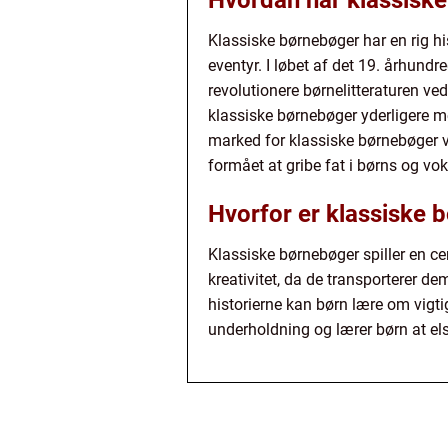
Hvordan har klassiske
Klassiske børnebøger har en rig hi
eventyr. I løbet af det 19. århun
revolutionere børnelitteraturen v
klassiske børnebøger yderligere me
marked for klassiske børnebøger v
formået at gribe fat i børns og v
Hvorfor er klassiske 
Klassiske børnebøger spiller en ce
kreativitet, da de transporterer d
historierne kan børn lære om vigt
underholdning og lærer børn at el