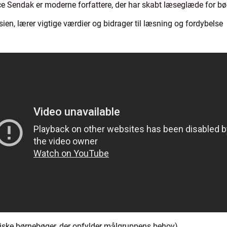
ce Sendak er moderne forfattere, der har skabt læseglæde for b
ien, lærer vigtige værdier og bidrager til læsning og fordybelse
siske børnebøger, der opfylder målgruppens behov)