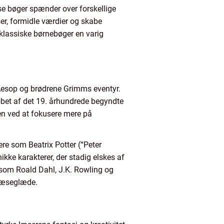
sse bøger spænder over forskellige
lser, formidle værdier og skabe
 klassiske børnebøger en varig
m Aesop og brødrene Grimms eventyr.
løbet af det 19. århundrede begyndte
en ved at fokusere mere på
re som Beatrix Potter (“Peter
ikke karakterer, der stadig elskes af
 som Roald Dahl, J.K. Rowling og
 læseglæde.