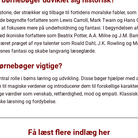
 børnebøger udviklet sig historisk?
storie, der strækker sig tilbage til fortidens moralske fabler, 
drede begyndte forfattere som Lewis Carroll, Mark Twain og Hans 
ed at fokusere mere på underholdning og fantasi. I begyndelsen 
d ikoniske forfattere som Beatrix Potter, A.A. Milne og J.M. Barr
æret præget af nye talenter som Roald Dahl, J.K. Rowling og M
oksnes fantasi og skabe langvarig læseglæde.
børnebøger vigtige?
ntral rolle i børns læring og udvikling. Disse bøger hjælper med 
em til magiske verdener og introducerer dem til forskellige karakt
ige værdier som venskab, retfærdighed, mod og empati. Klassiske
ske læsning og fordybelse.
Få læst flere indlæg her